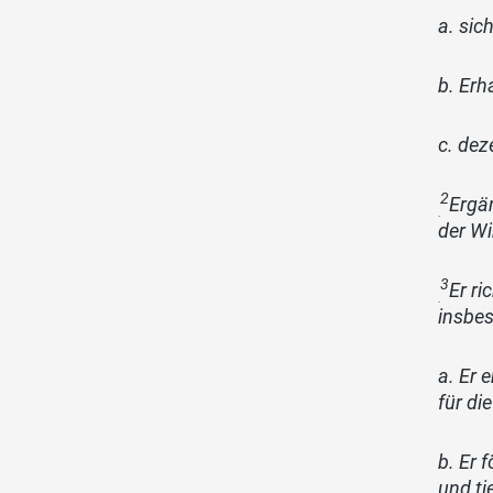
a. sic
b. Erh
c. dez
2
Ergä
der Wi
3
Er ri
insbe
a. Er 
für di
b. Er 
und ti