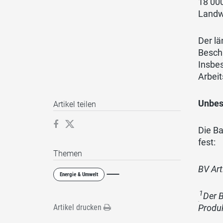
18’000
Landwi
Der lä
Beschl
Insbe
Arbeit
Unbes
Artikel teilen
Die Ba
fest:
Themen
BV Art
Energie & Umwelt
1
Der 
Artikel drucken
Produk