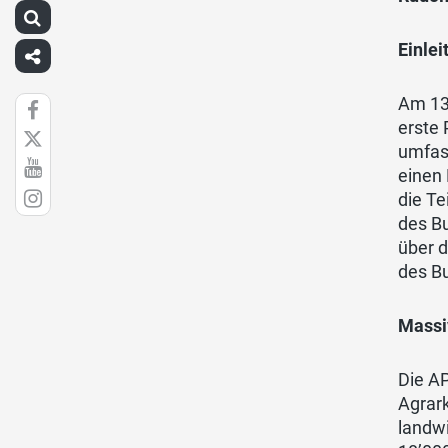
Einlei
Am 13.
erste 
umfass
einen
die Te
des B
über d
des B
Massi
Die A
Agrark
landw