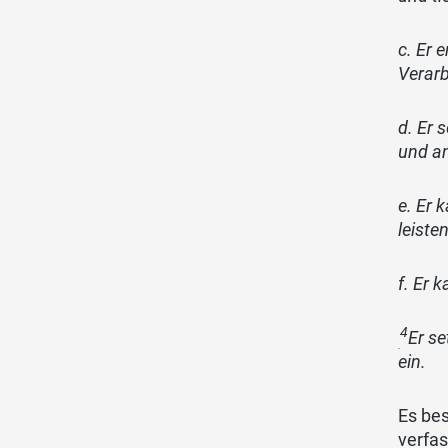
c. Er 
Verarb
d. Er 
und an
e. Er 
leisten
f. Er 
4
Er s
ein.
Es bes
verfa