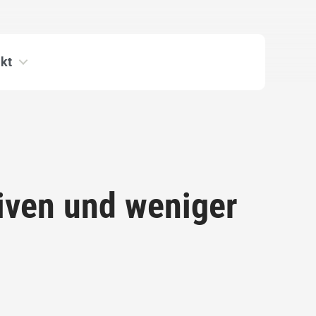
kt
iven und weniger