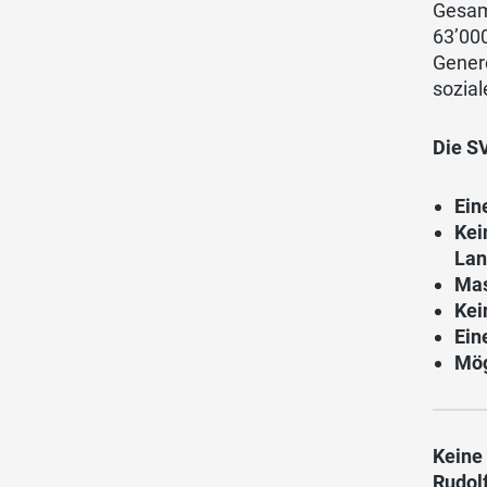
Gesam
63’00
Genere
sozial
Die S
Ein
Kei
Lan
Mas
Kei
Ein
Mög
Keine
Rudolf