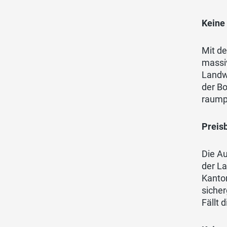
Keine
Mit d
massi
Landw
der Bo
raump
Preis
Die Au
der La
Kanton
sicher
Fällt 