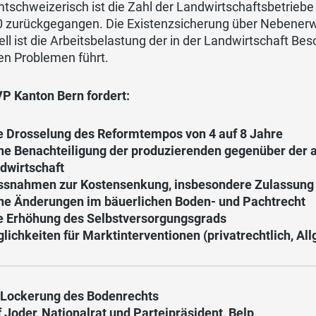
tschweizerisch ist die Zahl der Landwirtschaftsbetrieb
0 zurückgegangen. Die Existenzsicherung über Nebene
ll ist die Arbeitsbelastung der in der Landwirtschaft B
en Problemen führt.
VP Kanton Bern fordert:
e Drosselung des Reformtempos von 4 auf 8 Jahre
ne Benachteiligung der produzierenden gegenüber der a
dwirtschaft
snahmen zur Kostensenkung, insbesondere Zulassung 
ne Änderungen im bäuerlichen Boden- und Pachtrecht
e Erhöhung des Selbstversorgungsgrads
lichkeiten für Marktinterventionen (privatrechtlich, Al
 Lockerung des Bodenrechts
 Joder, Nationalrat und Parteipräsident, Belp