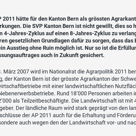
P 2011 hätte für den Kanton Bern als grössten Agrarka
rkungen. Die SVP Kanton Bern ist nicht gewillt, dies 
om 4-Jahres-Zyklus auf einen 8-Jahres-Zyklus zu verla
ren gesetzlichen Grundlagen dafür zu sorgen, dass das
in Ausstieg ohne Ruin möglich ist. Nur so ist die Erfüll
ssungsauftrages auch in Zukunft gesichert.
 März 2007 wird im Nationalrat die Agrarpolitik 2011 ber
g, der Kanton Bern ist der grösste Agrarkanton der Schwe
rtschaftbetriebe mit einer landwirtschaftlichen Nutzflä
ebenerwerbsbetriebe. Rund 18’000 Personen arbeiten in 
’000 als Teilzeitbeschäftigte. Die Landwirtschaft ist mit
geber. Der ländliche Raum wird stark geprägt von den la
schlüsse der AP 2011 auch für die Erhaltung und Förder
sondere auch wegen den der Landwirtschaft vor- und nac