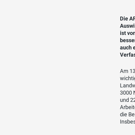
Die A
Auswi
ist v
besse
auch e
Verfa
Am 13.
wichti
Landwi
3000 N
und 22
Arbeit
die Be
Insbe