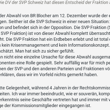
Die DV der SVP Schweiz hat diesen Entscheid der Fraktion
der Abwahl von BR Blocher am 12. Dezember wurde der
gen. Seither ist die SVP Schweiz in einer neuen Situation
on und befindet sich in der Opposition. Die SVP Fraktion 
 SVP Fraktion) ist von dieser Abwahl komplett überrasc
t. Die SVP Fraktion hat ein Erdbeben erlebt und ist tot
 kein Krisenmanagement und kein Informationskonzept. M
chätzt. Man hat sich zu sicher gefühlt.
nn nicht eine einzelne Ursache für diese Abwahl ausge
enten eine Rolle gespielt. Sehr auffällig war für mich p
en der SVP und den anderen Parteien und Fraktionen völ
erklären, dass wir im Vorfeld nichts gemerkt haben.
atte Gelegenheit, während 4 Jahren in der Rechtskommi
eiten. Ich war immer beeindruckt, wie er souverän, komp
rkenntnis seine Geschäfte vertreten hat und immer mit 
ge der Kommissionsmitglieder eingegangen ist.