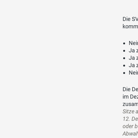
Die SV
komme
Nei
Ja 
Ja 
Ja 
Nei
Die De
im Dez
zusa
Sitze 
12. De
oder b
Abwahl