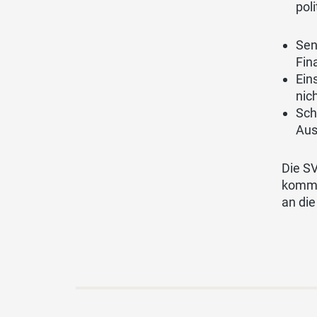
pol
Sen
Fin
Ein
nic
Sch
Aus
Die SV
komme
an die