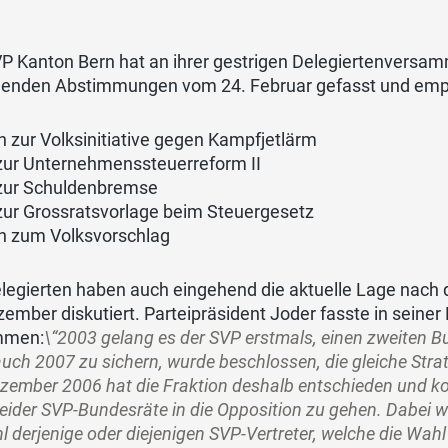
P Kanton Bern hat an ihrer gestrigen Delegiertenversamm
nden Abstimmungen vom 24. Februar gefasst und empfi
n zur Volksinitiative gegen Kampfjetlärm
zur Unternehmenssteuerreform II
zur Schuldenbremse
zur Grossratsvorlage beim Steuergesetz
n zum Volksvorschlag
legierten haben auch eingehend die aktuelle Lage nach 
ember diskutiert. Parteipräsident Joder fasste in seiner
mmen:
\“2003 gelang es der SVP erstmals, einen zweiten B
auch 2007 zu sichern, wurde beschlossen, die gleiche Str
zember 2006 hat die Fraktion deshalb entschieden und ko
eider SVP-Bundesräte in die Opposition zu gehen. Dabei w
 derjenige oder diejenigen SVP-Vertreter, welche die Wah