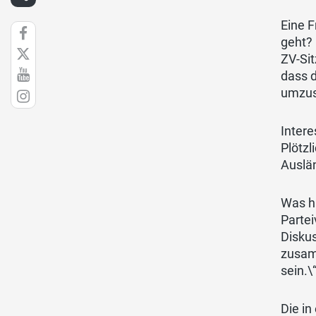
Eine F
geht? 
ZV-Sit
dass d
umzuse
Intere
Plötz
Auslän
Was ha
Partei
Diskus
zusamm
sein.\
Die in