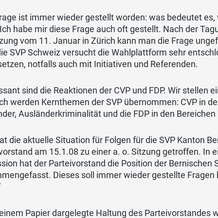
rage ist immer wieder gestellt worden: was bedeutet es,
Ich habe mir diese Frage auch oft gestellt. Nach der Ta
zung vom 11. Januar in Zürich kann man die Frage ungef
ie SVP Schweiz versucht die Wahlplattform sehr entschl
tzen, notfalls auch mit Initiativen und Referenden.
ssant sind die Reaktionen der CVP und FDP. Wir stellen e
lich werden Kernthemen der SVP übernommen: CVP in den 
der, Ausländerkriminalität und die FDP in den Bereichen 
t die aktuelle Situation für Folgen für die SVP Kanton Be
vorstand am 15.1.08 zu einer a. o. Sitzung getroffen. In 
sion hat der Parteivorstand die Position der Bernischen
engefasst. Dieses soll immer wieder gestellte Fragen b
“
 einem Papier dargelegte Haltung des Parteivorstandes 