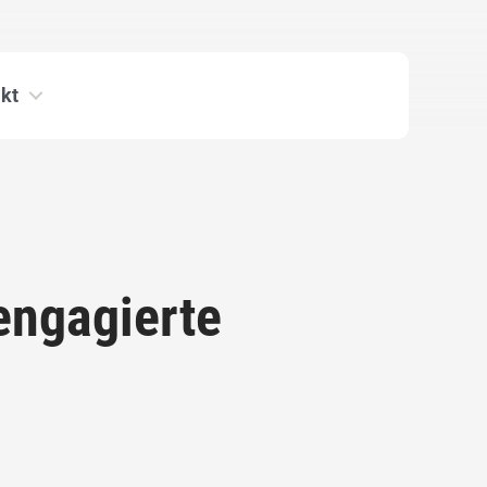
kt
engagierte