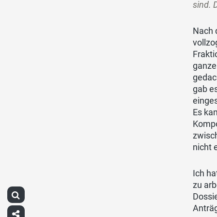
sind. 
Nach 
vollzo
Frakti
ganze
gedach
gab es
einges
Es ka
Kompon
zwisch
nicht 
Ich h
zu arb
Dossie
Anträ