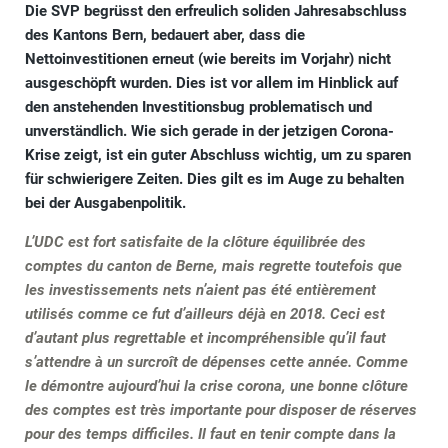
Die SVP begrüsst den erfreulich soliden Jahresabschluss
des Kantons Bern, bedauert aber, dass die
Nettoinvestitionen erneut (wie bereits im Vorjahr) nicht
ausgeschöpft wurden. Dies ist vor allem im Hinblick auf
den anstehenden Investitionsbug problematisch und
unverständlich. Wie sich gerade in der jetzigen Corona-
Krise zeigt, ist ein guter Abschluss wichtig, um zu sparen
für schwierigere Zeiten. Dies gilt es im Auge zu behalten
bei der Ausgabenpolitik.
L’UDC est fort satisfaite de la clôture équilibrée des
comptes du canton de Berne, mais regrette toutefois que
les investissements nets n’aient pas été entièrement
utilisés comme ce fut d’ailleurs déjà en 2018. Ceci est
d’autant plus regrettable et incompréhensible qu’il faut
s’attendre à un surcroît de dépenses cette année. Comme
le démontre aujourd’hui la crise corona, une bonne clôture
des comptes est très importante pour disposer de réserves
pour des temps difficiles. Il faut en tenir compte dans la