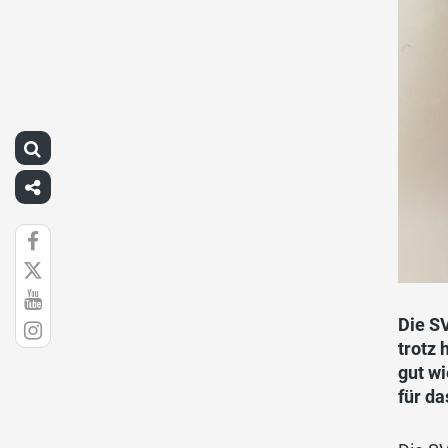
Die S
trotz 
gut w
für d