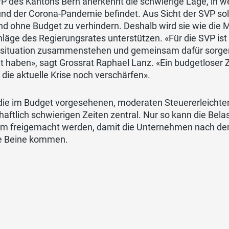
P des Kantons Bern anerkennt die schwierige Lage, in w
und der Corona-Pandemie befindet. Aus Sicht der SVP so
d ohne Budget zu verhindern. Deshalb wird sie wie die 
läge des Regierungsrates unterstützen. «Für die SVP ist e
nsituation zusammenstehen und gemeinsam dafür sorgen, 
 haben», sagt Grossrat Raphael Lanz. «Ein budgetloser Z
die aktuelle Krise noch verschärfen».
die im Budget vorgesehenen, moderaten Steuererleichter
haftlich schwierigen Zeiten zentral. Nur so kann die Bela
m freigemacht werden, damit die Unternehmen nach der 
ie Beine kommen.