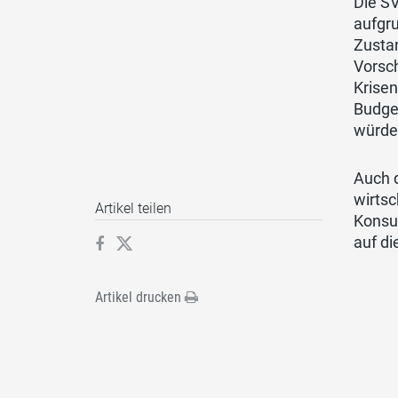
Die SV
aufgr
Zustan
Vorsch
Krise
Budget
würde 
Auch 
wirtsc
Artikel teilen
Konsu
auf d
Artikel drucken