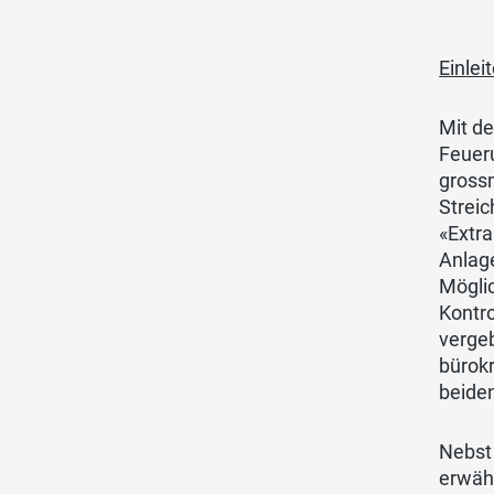
Einle
Mit d
Feuer
grossm
Streic
«Extra
Anlage
Möglic
Kontr
vergeb
bürokr
beiden
Nebst 
erwäh