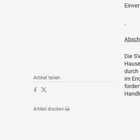
Einver
Absch
Die SV
Hause
durch 
Artikel teilen
im End
forde
Handl
Artikel drucken