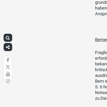
grunds
haben
Anspr
Bemer
Fragli
erford
bekan
kritis
ausdrü
Bern e
S. 6 f
Notwe
zu Di