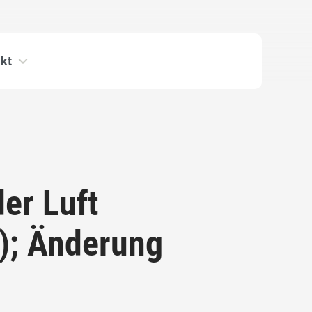
kt
er Luft
); Änderung