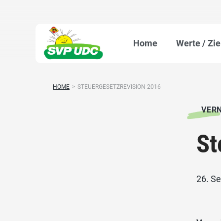
Home
Werte / Zie
HOME
>
STEUERGESETZREVISION 2016
VER
St
26. S