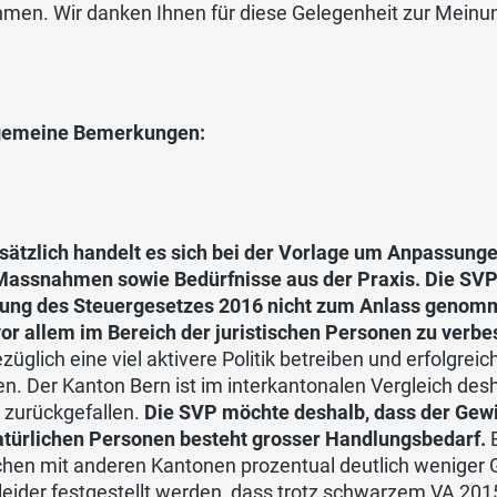
hmen. Wir danken Ihnen für diese Gelegenheit zur Mein
lgemeine Bemerkungen:
sätzlich handelt es sich bei der Vorlage um Anpassun
assnahmen sowie Bedürfnisse aus der Praxis. Die SVP 
ung des Steuergesetzes 2016 nicht zum Anlass genomme
or allem im Bereich der juristischen Personen zu verbe
züglich eine viel aktivere Politik betreiben und erfolgr
n. Der Kanton Bern ist im interkantonalen Vergleich desh
 zurückgefallen.
Die SVP möchte deshalb, dass der Gewi
atürlichen Personen besteht grosser Handlungsbedarf.
E
chen mit anderen Kantonen prozentual deutlich weniger 
eider festgestellt werden, dass trotz schwarzem VA 2015