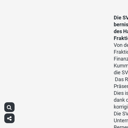
Die SV
bernis
des Ha
Frakti
Von de
Frakti
Finan
Kummer
die SV
Das Ra
Präse
Dies 
dank 
korrig
Die SV
Unter
Berne