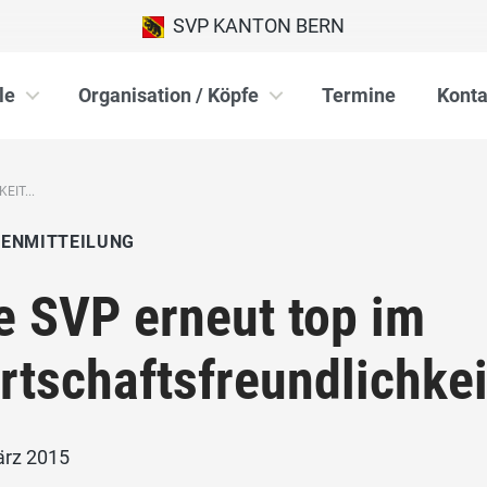
SVP KANTON BERN
le
Organisation / Köpfe
Termine
Konta
IT...
IENMITTEILUNG
e SVP erneut top im
rtschaftsfreundlichke
ärz 2015