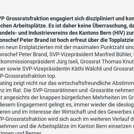
P Grossratsfraktion engagiert sich diszipliniert und ko
chen Arbeitsplätze. Es ist daher keine Überraschung, da
ndels- und Industrievereins des Kantons Bern (HIV) zur
onschef Peter Brand ist hoch erfreut über die Topplatzie
n neun Erstplatzierten mit der maximalen Punktzahl sind
onschef Peter Brand, SVP-Vizepräsident Manfred Bühler,
zkommissionspräsident Jürg Iseli, Grossrat Thomas Knut
 sowie SVP-Vizepräsidentin Käthi Wälchli und Grossrat 
P-Grossratsfraktion top.
ting zeigt nicht nur das wirtschaftsfreundliche Abstim
nz im Rat. Die SVP-Grossrätinnen und -Grossräte nehmen
ist angesichts der knappen bürgerlichen Mehrheiten im 
diesem Engagement gelingt es, immer wieder die ideolog
ieren und im Interesse der Wirtschaft und des Gewerbes 
P-Grossratsfraktion wird sich auch im weiteren Verlauf d
nehmen und die Arbeitsplätze im Kanton Bern einsetzen 
rinnen und Berner.