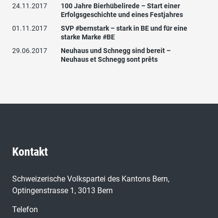
24.11.2017
100 Jahre Bierhübelirede – Start einer
Erfolgsgeschichte und eines Festjahres
01.11.2017
SVP #bernstark – stark in BE und für eine
starke Marke #BE
29.06.2017
Neuhaus und Schnegg sind bereit –
Neuhaus et Schnegg sont prêts
10.06.2016
SVP-Grossratsfraktion: Neues
Führungsteam gut gestartet
28.04.2016
Peter Brand wird als Fraktionspräsident
offiziell verabschiedet – Herzlichen Dank et
mille mercis!
31.03.2016
Grossratsrating 2015/2016 des Handels-
und Industrievereins: SVP-Fraktion erneut
am wirtschaftsfreundlichsten
Kontakt
06.01.2016
Wir beleben Bern – mit dem Duo
Guggisberg-Schnegg / Nous animons Berne
- avec le duo Guggisberg-Schnegg
Schweizerische Volkspartei des Kantons Bern,
25.11.2015
Aus der Grossratsfraktion:
Optingenstrasse 1, 3013 Bern
Fraktionsvizepräsidium neu bestellt
Telefon
22.10.2015
Zu den Regierungsrats-Ersatzwahlen: Ziel