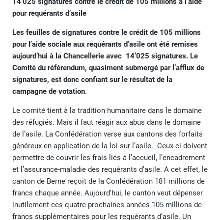
14’025 signatures contre le crédit de 105 millions à l’aide
pour requérants d’asile
Les feuilles de signatures contre le crédit de 105 millions
pour l’aide sociale aux requérants d’asile ont été remises
aujourd’hui à la Chancellerie avec 14’025 signatures. Le
Comité du référendum, quasiment submergé par l’afflux de
signatures, est donc confiant sur le résultat de la
campagne de votation.
Le comité tient à la tradition humanitaire dans le domaine
des réfugiés. Mais il faut réagir aux abus dans le domaine
de l’asile. La Confédération verse aux cantons des forfaits
généreux en application de la loi sur l’asile. Ceux-ci doivent
permettre de couvrir les frais liés à l’accueil, l’encadrement
et l’assurance-maladie des requérants d’asile. A cet effet, le
canton de Berne reçoit de la Confédération 181 millions de
francs chaque année. Aujourd’hui, le canton veut dépenser
inutilement ces quatre prochaines années 105 millions de
francs supplémentaires pour les requérants d’asile. Un