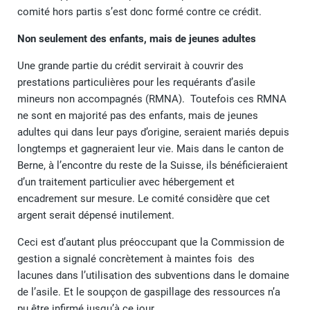
comité hors partis s’est donc formé contre ce crédit.
Non seulement des enfants, mais de jeunes adultes
Une grande partie du crédit servirait à couvrir des
prestations particulières pour les requérants d’asile
mineurs non accompagnés (RMNA). Toutefois ces RMNA
ne sont en majorité pas des enfants, mais de jeunes
adultes qui dans leur pays d’origine, seraient mariés depuis
longtemps et gagneraient leur vie. Mais dans le canton de
Berne, à l’encontre du reste de la Suisse, ils bénéficieraient
d’un traitement particulier avec hébergement et
encadrement sur mesure. Le comité considère que cet
argent serait dépensé inutilement.
Ceci est d’autant plus préoccupant que la Commission de
gestion a signalé concrètement à maintes fois des
lacunes dans l’utilisation des subventions dans le domaine
de l’asile. Et le soupçon de gaspillage des ressources n’a
pu être infirmé jusqu’à ce jour.