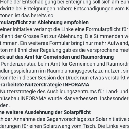
 Höhe der Entschädigung bei Enteignung soll sich am Bun
dwirte bei Enteignungen höhere Entschädigungen vom Kan
tonen ist das bereits so.
mularpflicht zur Ablehnung empfohlen
 einer Initiative verlangt die Linke eine Formularpflicht fü
fiehlt der Grosse Rat zur Ablehnung. Die Stimmenden we
timmen. Ein weiteres Formular bringt nur mehr Aufwand,
ton mit ähnlicher Regelung gab es die versprochene mi
ck auf das Amt für Gemeinden und Raumordnung
 Pendenzenstau beim Amt für Gemeinden und Raumordnu
dlungsspielraum im Raumplanungsgesetz zu nutzen, sin
 konnte in dieser Session der Druck nun etwas verstärkt 
rarbeitete Nutzerstrategie INFORAMA
 Nutzerstrategie des Ausbildungszentrums für Land- und
üsebau INFORAMA wurde klar verbessert. Insbesondere
den.
ne weitere Ausdehnung der Solarpflicht
h der Annahme des Gegenvorschlags zur Solarinitiative s
derungen für einen Solarzwang vom Tisch. Die Linke ve