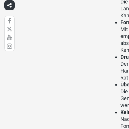
Die
Lan
Kan
For
Mit
emp
abs
Kan
Dru
Der
Han
Rat
Übe
Die
Gem
wer
Kei
Nac
For