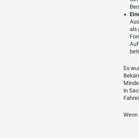
Ber
Ein
Aus
als
For
Auf
bet
Es wur
Bekämp
Mindes
in Sa
Fahre
Wenn 