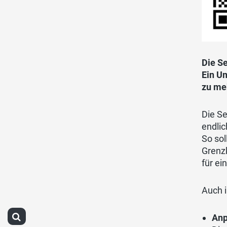
Die Se
Ein U
zu me
Die Se
endlic
So sol
Grenz
für e
Auch i
Anp