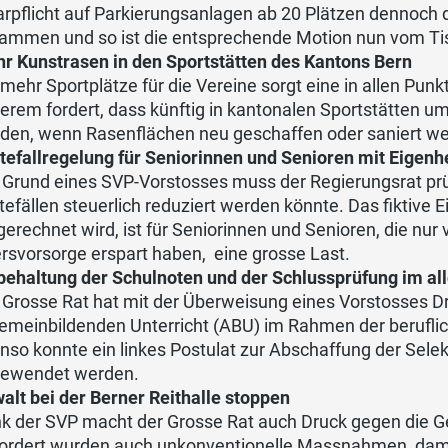
arpflicht auf Parkierungsanlagen ab 20 Plätzen dennoch 
ammen und so ist die entsprechende Motion nun vom Ti
r Kunstrasen in den Sportstätten des Kantons Bern
 mehr Sportplätze für die Vereine sorgt eine in allen P
erem fordert, dass künftig in kantonalen Sportstätten u
den, wenn Rasenflächen neu geschaffen oder saniert w
tefallregelung für Seniorinnen und Senioren mit Eigen
 Grund eines SVP-Vorstosses muss der Regierungsrat prü
tefällen steuerlich reduziert werden könnte. Das fiktiv
gerechnet wird, ist für Seniorinnen und Senioren, die nur
ersvorsorge erspart haben, eine grosse Last.
behaltung der Schulnoten und der Schlussprüfung im al
 Grosse Rat hat mit der Überweisung eines Vorstosses D
gemeinbildenden Unterricht (ABU) im Rahmen der berufli
nso konnte ein linkes Postulat zur Abschaffung der Sele
ewendet werden.
alt bei der Berner Reithalle stoppen
k der SVP macht der Grosse Rat auch Druck gegen die Gew
ordert wurden auch unkonventionelle Massnahmen, damit 