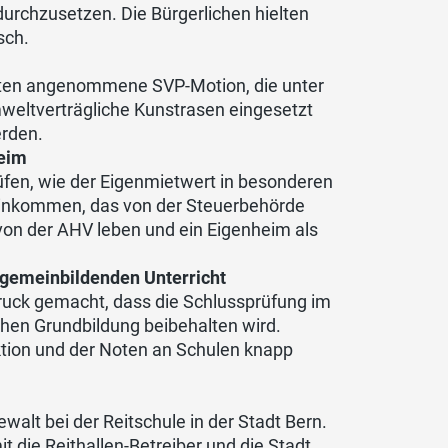
durchzusetzen. Die Bürgerlichen hielten
sch.
unkten angenommene SVP-Motion, die unter
mweltverträgliche Kunstrasen eingesetzt
erden.
heim
fen, wie der Eigenmietwert in besonderen
e Einkommen, das von der Steuerbehörde
 von der AHV leben und ein Eigenheim als
lgemeinbildenden Unterricht
ruck gemacht, dass die Schlussprüfung im
chen Grundbildung beibehalten wird.
ktion und der Noten an Schulen knapp
alt bei der Reitschule in der Stadt Bern.
die Reithallen-Betreiber und die Stadt