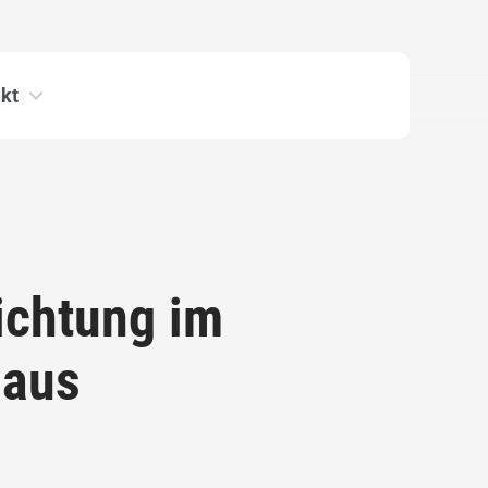
kt
Richtung im
haus