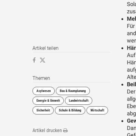
Sol
zus
Meh
Für
and
wer
Här
Artikel teilen
Auf
Här
auf
Alt
Themen
Bei
Der
Asylwesen
Bau & Raumplanung
all
Energie & Umwelt
Landwirtschaft
Ebe
Sicherheit
Schule & Bildung
Wirtschaft
abg
Gew
Dan
Artikel drucken
Gef