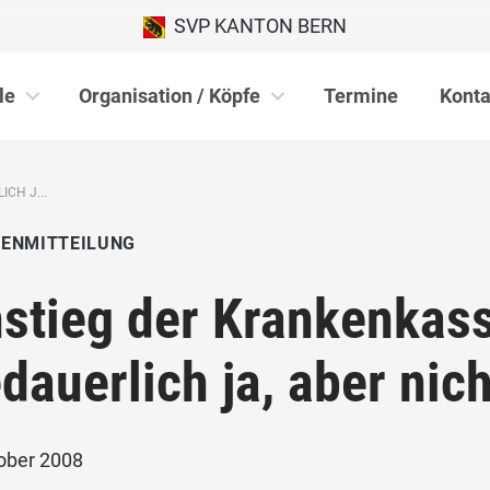
SVP KANTON BERN
le
Organisation / Köpfe
Termine
Konta
CH J...
IENMITTEILUNG
stieg der Krankenkas
dauerlich ja, aber nic
tober 2008