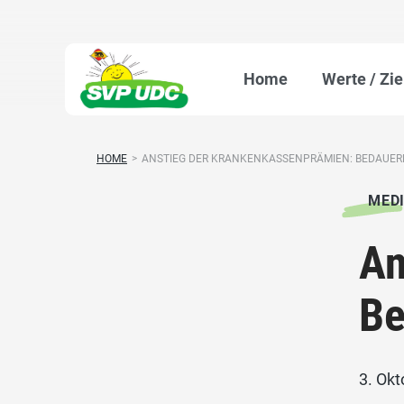
Home
Werte / Zie
HOME
>
ANSTIEG DER KRANKENKASSENPRÄMIEN: BEDAUERLI
MED
An
Be
3. Ok