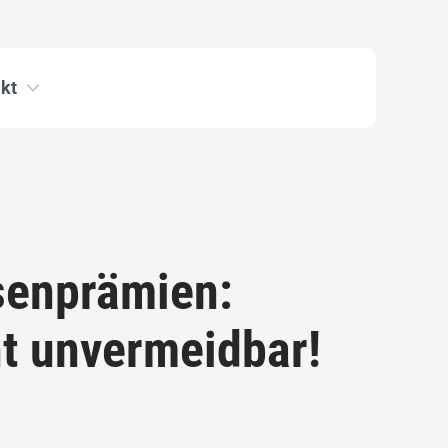
kt
senprämien:
ht unvermeidbar!