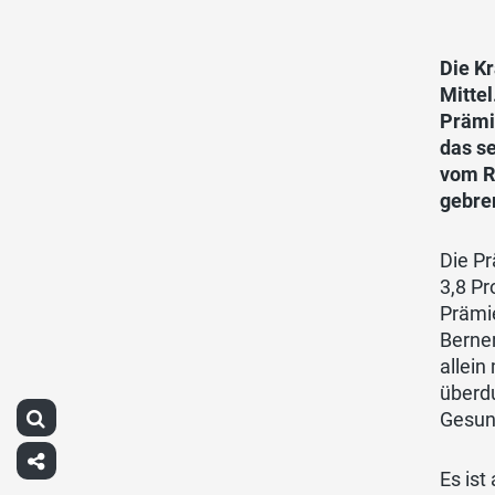
Die K
Mittel
Prämi
das se
vom R
gebre
Die P
3,8 Pr
Prämie
Berner
allein
überdu
Gesund
Es ist