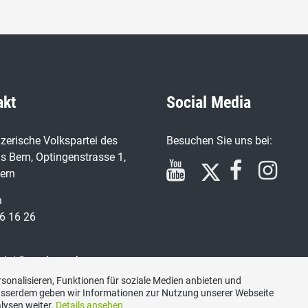
akt
Social Media
zerische Volkspartei des
Besuchen Sie uns bei:
s Bern, Optingenstrasse 1,
ern
n
6 16 26
ariat@svp-bern.ch
sonalisieren, Funktionen für soziale Medien anbieten und
Ausserdem geben wir Informationen zur Nutzung unserer Webseite
lysen weiter.
Details ansehen