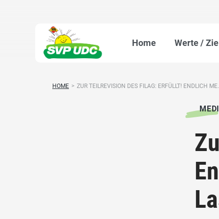
Home
Werte / Zie
HOME
>
ZUR TEILREVISION DES FILAG: ERFÜLLT! ENDLICH ME.
MED
Zu
En
La