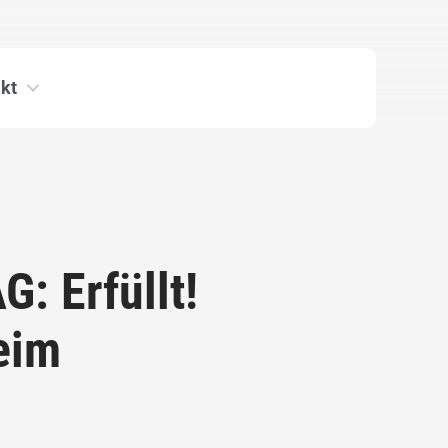
kt
G: Erfüllt!
eim