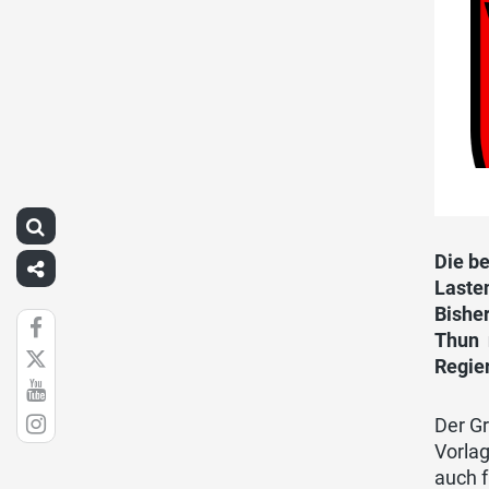
Die b
Lasten
Bishe
Thun 
Regier
Der Gr
Vorla
auch 