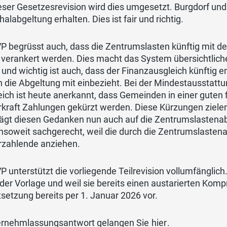
eser Gesetzesrevision wird dies umgesetzt. Burgdorf und
alabgeltung erhalten. Dies ist fair und richtig.
VP begrüsst auch, dass die Zentrumslasten künftig mit 
 verankert werden. Dies macht das System übersichtlich
g und wichtig ist auch, dass der Finanzausgleich künftig e
n die Abgeltung mit einbezieht. Bei der Mindestausstat
ich ist heute anerkannt, dass Gemeinden in einer guten f
kraft Zahlungen gekürzt werden. Diese Kürzungen zielen
rägt diesen Gedanken nun auch auf die Zentrumslastenab
nsoweit sachgerecht, weil die durch die Zentrumslasten
rzahlende anziehen.
P unterstützt die vorliegende Teilrevision vollumfängli
der Vorlage und weil sie bereits einen austarierten Kompr
tsetzung bereits per 1. Januar 2026 vor.
ernehmlassungsantwort gelangen Sie
hier
.