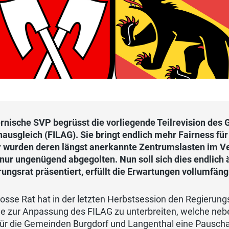
ernische SVP begrüsst die vorliegende Teilrevision des 
ausgleich (FILAG). Sie bringt endlich mehr Fairness für
r wurden deren längst anerkannte Zentrumslasten im Ver
nur ungenügend abgegolten. Nun soll sich dies endlich 
ungsrat präsentiert, erfüllt die Erwartungen vollumfäng
osse Rat hat in der letzten Herbstsession den Regierun
ge zur Anpassung des FILAG zu unterbreiten, welche neb
für die Gemeinden Burgdorf und Langenthal eine Pauscha