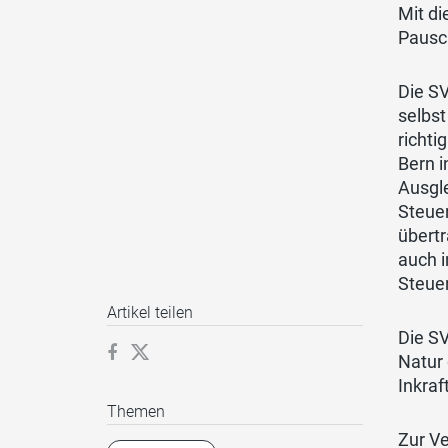
Mit di
Pausch
Die S
selbst
richti
Bern i
Ausgle
Steuer
übert
auch i
Steue
Artikel teilen
Die SV
Natur 
Inkraf
Themen
Zur V