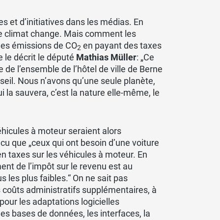
es et d’initiatives dans les médias. En
ue le climat change. Mais comment les
 des émissions de CO
en payant des taxes
2
 le décrit le député
Mathias Müller
: „Ce
de l’ensemble de l’hôtel de ville de Berne
nseil. Nous n’avons qu’une seule planète,
i la sauvera, c’est la nature elle-même, le
éhicules à moteur seraient alors
cu que „ceux qui ont besoin d’une voiture
en taxes sur les véhicules à moteur. En
t de l’impôt sur le revenu est au
 les plus faibles.“ On ne sait pas
 coûts administratifs supplémentaires, à
our les adaptations logicielles
es bases de données, les interfaces, la