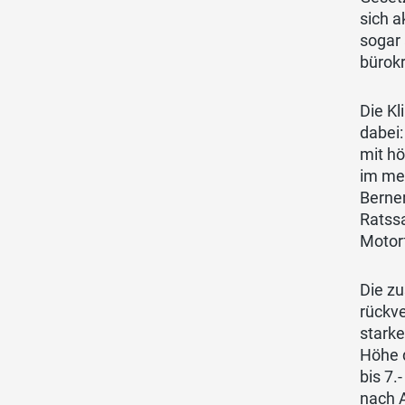
sich a
sogar
bürok
Die K
dabei:
mit h
im me
Berne
Ratssa
Motorf
Die z
rückve
starke
Höhe 
bis 7.
nach 