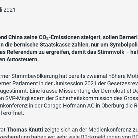
li 2021
nd China seine CO
-Emissionen steigert, sollen Berner
2
in die bernische Staatskasse zahlen, nur um Symbolpoli
as Referendum zu ergreifen, damit das Stimmvolk – halt
en Autosteuern.
erner Stimmbevölkerung hat bereits zweimal höhere Mot
rner Parlament in der Junisession 2021 der Gesetzesrev
zugestimmt. Eine krasse Missachtung der Demokratie! 
n SVP-Mitgliedern der Sicherheitskommission des Grosse
nkonferenz in der Garage Hofmann AG in Oberburg die
ll eröffnet.
rat
Thomas Knutti
zeigte sich an der Medienkonferenz zu
zesberatung haben wir sehr viele Rückmeldungen von Bü