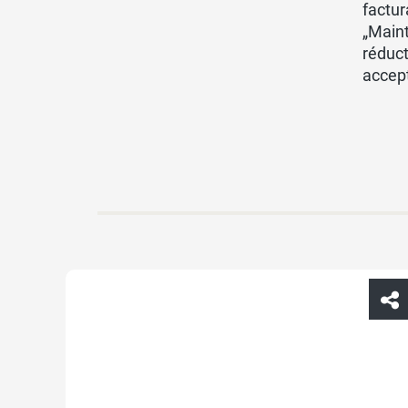
factur
„Maint
réduct
accept