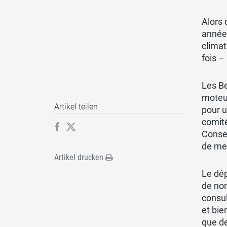
Alors
année 
climat
fois –
Les Be
moteur
Artikel teilen
pour u
comit
Consei
de me
Artikel drucken
Le dé
de nom
consul
et bie
que de