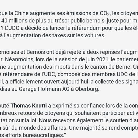
 que la Chine augmente ses émissions de CO
, les citoy
2
40 millions de plus au trésor public bernois, juste pour 
 ? L’UDC a décidé de lancer le référendum pour que les é
 à l’augmentation des taxes sur les voitures.
rnoises et Bernois ont déjà rejeté à deux reprises l’augm
. Néanmoins, lors de la session de juin 2021, le parlement
ne augmentation des impôts dans le canton de Berne. Un
é référendaire de l’UDC, composé des membres UDC de l
l, a officiellement ouvert aujourd’hui la collecte des si
dias au Garage Hofmann AG à Oberburg.
puté
Thomas Knutti
a exprimé sa confiance lors de la co
breux retours de citoyens qui souhaitent participer activ
tation sur la loi. Nous recevons également le soutien d’
n sûr du monde des affaires. Une majorité se rend compte 
s efforts bureaucratiques.“