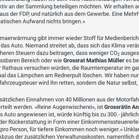
ktiv an der Sammlung beteiligen möchten. Wir erhalten 
 aus der FDP, und natürlich aus dem Gewerbe. Eine Mehr
ratischen Aufwand nichts bringen.»
limaerwärmung gibt immer wieder Stoff für Medienberich
 das Auto. Niemand streitet ab, dass sich das Klima ver
öheren Steuern dazu beitragen, dass weniger CO
ausgest
2
ssbaren Bereich oder wie
Grossrat Mathias Müller
es be
r Rathaus versuchen würden, die Raumtemperatur im ga
al das Lämpchen am Rednerpult löschen. Wir haben nur e
ahrzeugsteuer wird ihn retten, sondern die Natur selbst, 
usätzlichen Einnahmen von 40 Millionen aus der Motorfa
rteilt werden. «Reine Augenwischerei», ist
Grossrätin A
s Auto angewiesen ist, würde künftig bis zu 300.- jährl
der Rückerstattung in Form einer Einkommenssteuererlei
- pro Person, für tiefere Einkommen noch weniger.» Unklar 
Abzug der zusätzlichen Verwaltungskosten, namentlich d