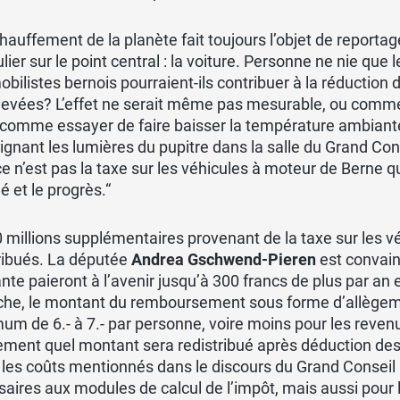
hauffement de la planète fait toujours l’objet de reportag
ulier sur le point central : la voiture. Personne ne nie q
bilistes bernois pourraient-ils contribuer à la réduction
levées? L’effet ne serait même pas mesurable, ou comme
 comme essayer de faire baisser la température ambiante 
ignant les lumières du pupitre dans la salle du Grand Co
e n’est pas la taxe sur les véhicules à moteur de Berne qu
 et le progrès.“
 millions supplémentaires provenant de la taxe sur les v
ribués. La députée
Andrea Gschwend-Pieren
est convain
nte paieront à l’avenir jusqu’à 300 francs de plus par an 
he, le montant du remboursement sous forme d’allègemen
m de 6.- à 7.- par personne, voire moins pour les revenus
ment quel montant sera redistribué après déduction des
 les coûts mentionnés dans le discours du Grand Conseil p
aires aux modules de calcul de l’impôt, mais aussi pour l