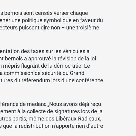
ens bernois sont censés verser chaque
mener une politique symbolique en faveur du
lecteurs puissent dire non – une troisième
entation des taxes sur les véhicules à
 bernois a approuvé la révision de la loi
 mépris flagrant de la démocratie! Le
a commission de sécurité du Grand
gnatures du référendum lors d’une conférence
nférence de medias: „Nous avons déjà reçu
ement à la collecte de signatures lors de la
autres partis, même des Libéraux-Radicaux,
que la redistribution n’apporte rien d’autre