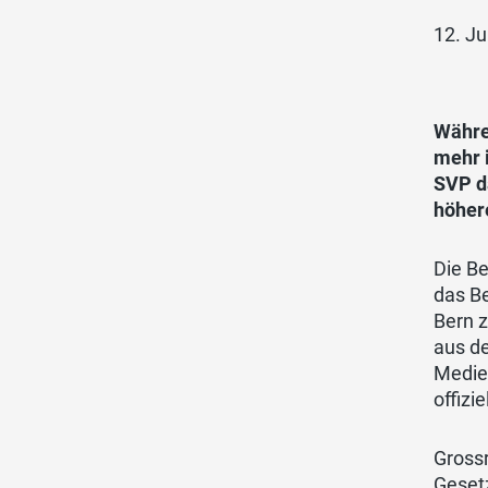
12. Ju
Währe
mehr 
SVP d
höher
Die B
das Be
Bern 
aus de
Medie
offizie
Gross
Geset