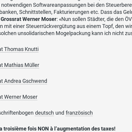
ie notwendigen Softwareanpassungen bei den Steuerber
anken, Schnittstellen, Fakturierungen etc. Dass das Geld
t
Grossrat Werner Moser
: «Nun sollen Städter, die den 
 mit einer Steuerrückvergütung aus einem Topf, den wir
 solchen unsolidarischen Mogelpackung kann ich nicht z
at Thomas Knutti
at Mathias Müller
at Andrea Gschwend
at Werner Moser
schriftenbogen
deutsch
und
französisch
a troisième fois NON à l’augmentation des taxes!