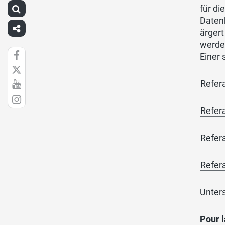
für d
Datenb
ärger
werden
Einer
Refer
Refer
Refer
Refer
Unter
Pour l