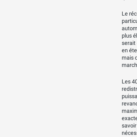
Le réc
partic
automo
plus é
serait
en éte
mais c
marché
Les 40
redist
puissa
revanc
maximu
exacte
savoir
nécess