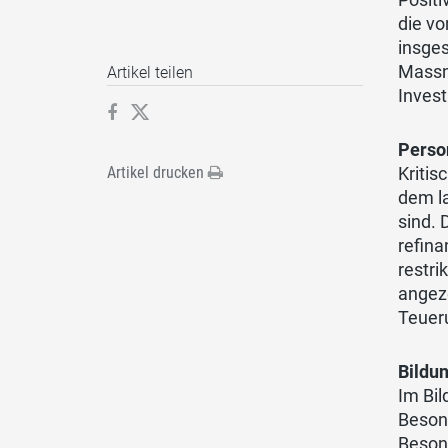
die vo
insges
Massn
Artikel teilen
Invest
Perso
Kritis
Artikel drucken
dem la
sind. 
refina
restri
angeze
Teueru
Bildu
Im Bi
Besond
Beson