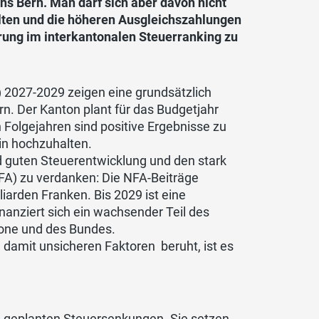
ons Bern. Man darf sich aber davon nicht
halten und die höheren Ausgleichszahlungen
rung im interkantonalen Steuerranking zu
 2027-2029 zeigen eine grundsätzlich
rn. Der Kanton plant für das Budgetjahr
 Folgejahren sind positive Ergebnisse zu
lin hochzuhalten.
nd guten Steuerentwicklung und den stark
FA) zu verdanken: Die NFA-Beiträge
iarden Franken. Bis 2029 ist eine
anziert sich ein wachsender Teil des
one und des Bundes.
 damit unsicheren Faktoren beruht, ist es
n geplanten Steuersenkungen. Sie setzen