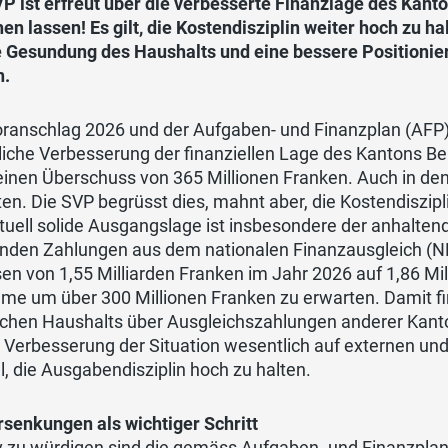
P ist erfreut über die verbesserte Finanzlage des Kant
en lassen! Es gilt, die Kostendisziplin weiter hoch zu 
ie Gesundung des Haushalts und eine bessere Positionie
n.
oranschlag 2026 und der Aufgaben- und Finanzplan (AFP)
liche Verbesserung der finanziellen Lage des Kantons Be
inen Überschuss von 365 Millionen Franken. Auch in den
en. Die SVP begrüsst dies, mahnt aber, die Kostendiszip
tuell solide Ausgangslage ist insbesondere der anhalte
enden Zahlungen aus dem nationalen Finanzausgleich (N
n von 1,55 Milliarden Franken im Jahr 2026 auf 1,86 Mill
e um über 300 Millionen Franken zu erwarten. Damit fin
schen Haushalts über Ausgleichszahlungen anderer Kant
 Verbesserung der Situation wesentlich auf externen und
l, die Ausgabendisziplin hoch zu halten.
rsenkungen als wichtiger Schritt
iv zu würdigen sind die gemäss Aufgaben- und Finanzpla