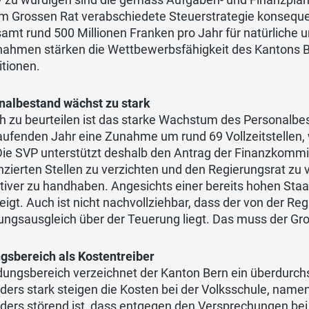
m Grossen Rat verabschiedete Steuerstrategie konsequen
amt rund 500 Millionen Franken pro Jahr für natürliche u
ahmen stärken die Wettbewerbsfähigkeit des Kantons Be
itionen.
nalbestand wächst zu stark
ch zu beurteilen ist das starke Wachstum des Personalb
ufenden Jahr eine Zunahme um rund 69 Vollzeitstellen, w
Die SVP unterstützt deshalb den Antrag der Finanzkommis
nzierten Stellen zu verzichten und den Regierungsrat zu 
ktiver zu handhaben. Angesichts einer bereits hohen Sta
igt. Auch ist nicht nachvollziehbar, dass der von der R
ngsausgleich über der Teuerung liegt. Das muss der Gros
ngsbereich als Kostentreiber
ldungsbereich verzeichnet der Kanton Bern ein überdur
ers stark steigen die Kosten bei der Volksschule, namen
ders störend ist, dass entgegen den Versprechungen be