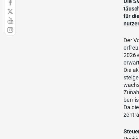
Die SV
täusch
für d
nutze
Der V
erfreu
2026 e
erwart
Die ak
steig
wachse
Zunahm
berni
Da die
zentra
Steue
Posit