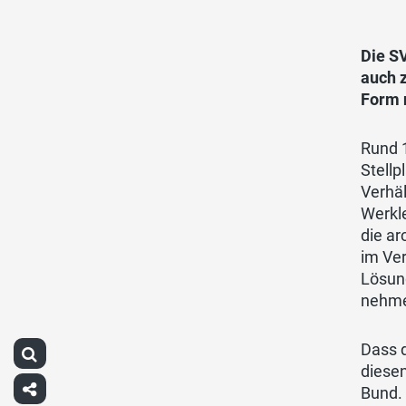
Die S
auch z
Form 
Rund 1
Stellp
Verhäl
Werkl
die ar
im Ver
Lösun
nehm
Dass d
diesen
Bund. 