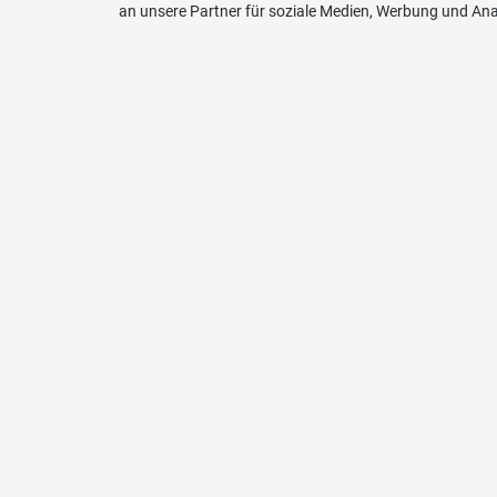
an unsere Partner für soziale Medien, Werbung und Ana
Kont
Schwei
Kanton
3013 B
Telefo
031 33
E-Mail
sekret