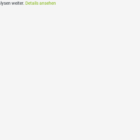
lysen weiter.
Details ansehen
akt
Social Media
zerische Volkspartei des
Besuchen Sie uns bei:
s Bern, Optingenstrasse 1,
ern
n
6 16 26
ariat@svp-bern.ch