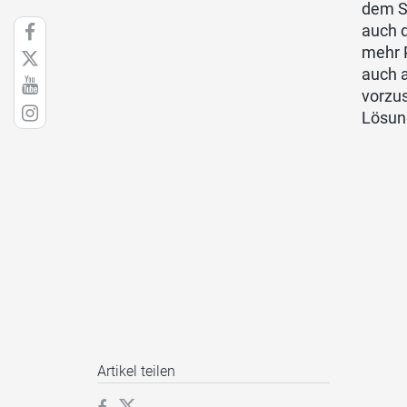
dem S
auch d
mehr P
auch 
vorzus
Lösun
Artikel teilen