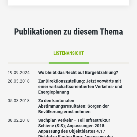
Sachplan Verkehr – Teil Infrastruktur Schiene
(SIS); Anpassungen 2018: Anpassung des
Objektblattes 4.1 / Richtplan Kanton Bern;
Publikationen zu diesem Thema
Anpassung der Massnahme B_04
Sachplan Veloverkehr
LISTENANSICHT
19.09.2024
Wo bleibt das Recht auf Bargeldzahlung?
28.03.2018
Zur Direktionszuteilung: Jetzt vorwärts mit
einer wirtschaftsorientierten Verkehrs- und
Energieplanung
05.03.2018
Zu den kantonalen
Abstimmungsresultaten: Sorgen der
Bevölkerung ernst nehmen
08.02.2018
Sachplan Verkehr – Teil Infrastruktur
Schiene (SIS); Anpassungen 2018:
Anpassung des Objektblattes 4.1 /
Richtplan Kanton Bern; Anpassung der