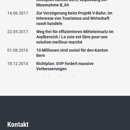
Massnahme B_04
14.06.2017
Zur Verzögerung beim Projekt V-Bahn: Im
Interesse von Tourismus und Wirtschaft
rasch handeln
22.05.2017
Weg frei für effizienteren Mitteleinsatz im
Asylbereich / La voie est libre pour une
solution meilleur marché
01.08.2016
10 Millionen sind zuviel für den Kanton
Bern
18.12.2014
Richtplan: SVP fordert massive
Verbesserungen
18.04.2014
Sachplan Veloverkehr
11.05.2012
Jetzt erst recht Ja zum Volksvorschlag für
gerechtere Motorfahrzeugsteuern!
17.01.2012
Die weiteren Massnahmen der SVP in
Sachen Motorfahrzeugsteuer: Weiterzug an
das Bundesgericht
22.09.2011
Zum Antrag des Regierungsrates auf
Verschiebung des Inkrafttretens MfzSt.: 1
Kontakt
Jahr länger zu hohe Steuern zahlen? Nein!