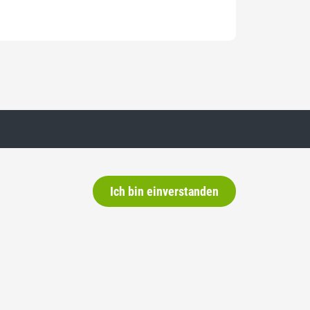
Newsletter
Ich bin einverstanden
Wenn Sie regelmässig über die SVP
und unsere Arbeit informiert werden
wollen, abonnieren Sie hier unseren
Newsletter.
E-Mail