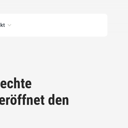
kt
rechte
eröffnet den