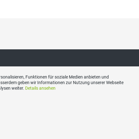
sonalisieren, Funktionen für soziale Medien anbieten und
akt
Social Media
Ausserdem geben wir Informationen zur Nutzung unserer Webseite
lysen weiter.
Details ansehen
zerische Volkspartei des
Besuchen Sie uns bei:
s Bern, Optingenstrasse 1,
ern
n
6 16 26