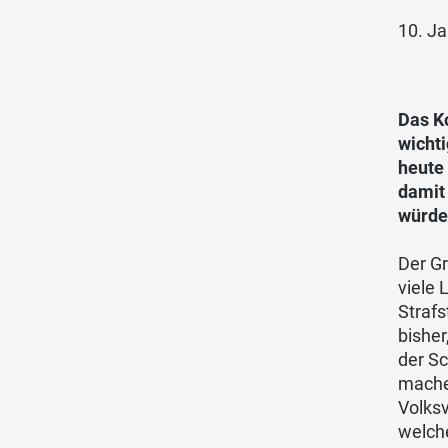
10. J
Das Ko
wichti
heute
damit
würde.
Der Gr
viele
Strafs
bishe
der Sc
mach
Volksv
welch