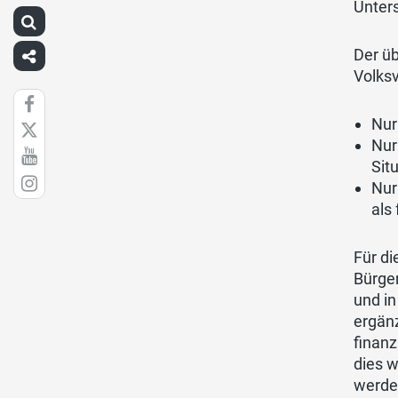
Unter
Der üb
Volks
Nur
Nur
Sit
Nur
als
Für d
Bürger
und i
ergän
finanz
dies w
werde