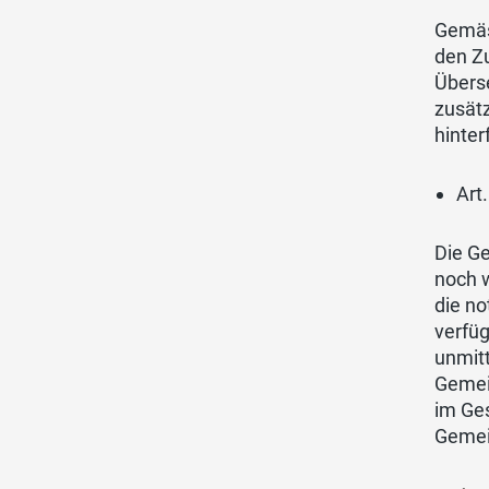
Gemäss
den Zu
Überse
zusätz
hinter
Art
Die G
noch w
die n
verfüg
unmitt
Gemein
im Ges
Gemein