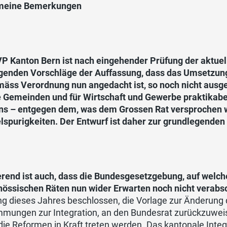
meine Bemerkungen
VP Kanton Bern ist nach eingehender Prüfung der aktuel
egenden Vorschläge der Auffassung, dass das Umsetzung
mäss Verordnung nun angedacht ist, so noch nicht ausge
ie Gemeinden und für Wirtschaft und Gewerbe praktikabe
s – entgegen dem, was dem Grossen Rat versprochen wu
lspurigkeiten. Der Entwurf ist daher zur grundlegende
erend ist auch, dass die Bundesgesetzgebung, auf welch
nössischen Räten nun wider Erwarten noch nicht verabs
ng dieses Jahres beschlossen, die Vorlage zur Änderung
mungen zur Integration, an den Bundesrat zurückzuweise
ie Reformen in Kraft treten werden. Das kantonale Integr