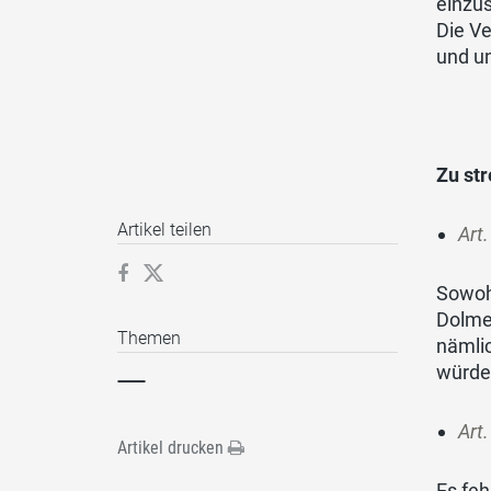
einzu
Die V
und u
Zu st
Artikel teilen
Art
Sowohl
Dolmet
Themen
nämlic
würde
Art
Artikel drucken
Es feh