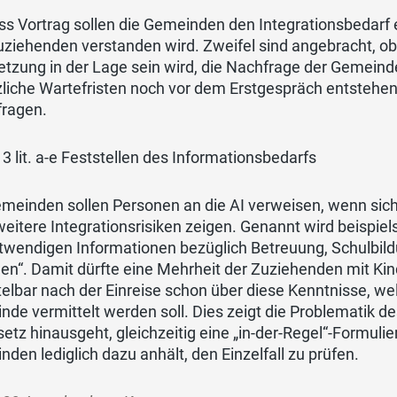
 Vortrag sollen die Gemeinden den Integrationsbedarf e
ziehenden verstanden wird. Zweifel sind angebracht, ob d
tzung in der Lage sein wird, die Nachfrage der Gemeind
liche Wartefristen noch vor dem Erstgespräch entstehen. 
fragen.
. 3 lit. a-e Feststellen des Informationsbedarfs
emeinden sollen Personen an die AI verweisen, wenn si
eitere Integrationsrisiken zeigen. Genannt wird beispiel
otwendigen Informationen bezüglich Betreuung, Schulbil
en“. Damit dürfte eine Mehrheit der Zuziehenden mit Kin
elbar nach der Einreise schon über diese Kenntnisse, we
de vermittelt werden soll. Dies zeigt die Problematik de
etz hinausgeht, gleichzeitig eine „in-der-Regel“-Formuli
den lediglich dazu anhält, den Einzelfall zu prüfen.