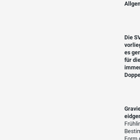
Allge
Die S
vorli
es ge
für d
immen
Doppe
Gravi
eidge
Frühli
Bestim
Form d