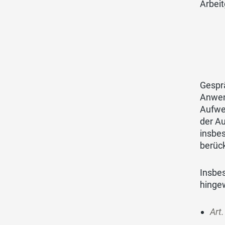
Arbeit
Gesprä
Anwen
Aufwe
der Au
insbes
berüc
Insbe
hinge
Art