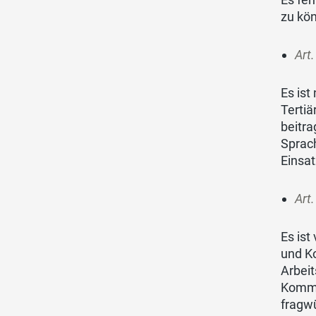
zu kö
Art
Es ist
Tertiä
beitra
Sprac
Einsa
Art
Es ist
und Ko
Arbei
Kommi
fragw