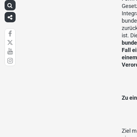
Geset
Integr
bunde
zurüc
ist. D
bundes
Fall 
einem
Veror
Zu ei
Ziel m