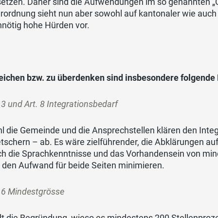
setzen. Daher sind die Aufwendungen im so genannten „O
erordnung sieht nun aber sowohl auf kantonaler wie au
nnötig hohe Hürden vor.
reichen bzw. zu überdenken sind insbesondere folgende
. 3 und Art. 8 Integrationsbedarf
 die Gemeinde und die Ansprechstellen klären den Integ
schern – ab. Es wäre zielführender, die Abklärungen au
h die Sprachkenntnisse und das Vorhandensein von minde
 den Aufwand für beide Seiten minimieren.
. 6 Mindestgrösse
lt die Begründung, wieso es mindestens 200 Stellenproze